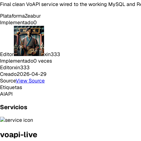
Final clean VoAPI service wired to the working MySQL and Re
Plataforma
Zeabur
Implementado
0
Editor
xin333
Implementado
0
veces
Editor
xin333
Creado
2026-04-29
Source
View Source
Etiquetas
AI
API
Servicios
voapi-live