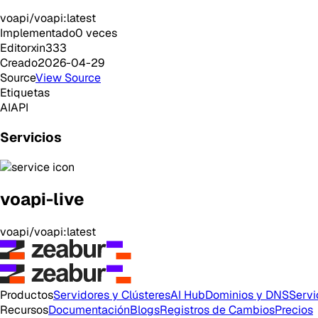
voapi/voapi:latest
Implementado
0
veces
Editor
xin333
Creado
2026-04-29
Source
View Source
Etiquetas
AI
API
Servicios
voapi-live
voapi/voapi:latest
Productos
Servidores y Clústeres
AI Hub
Dominios y DNS
Servi
Recursos
Documentación
Blogs
Registros de Cambios
Precios