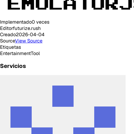
Implementado
0
veces
Editor
futurize.rush
Creado
2026-04-04
Source
View Source
Etiquetas
Entertainment
Tool
Servicios