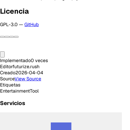
Licencia
GPL-3.0 —
GitHub
Implementado
0
veces
Editor
futurize.rush
Creado
2026-04-04
Source
View Source
Etiquetas
Entertainment
Tool
Servicios