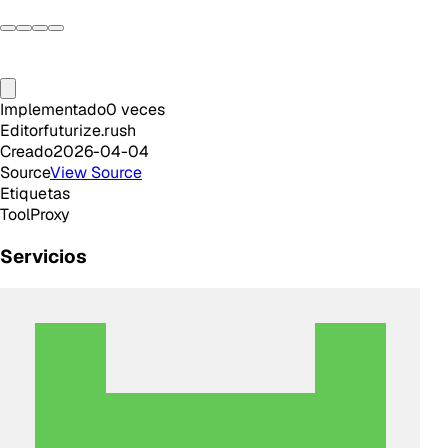
Implementado
0
veces
Editor
futurize.rush
Creado
2026-04-04
Source
View Source
Etiquetas
Tool
Proxy
Servicios