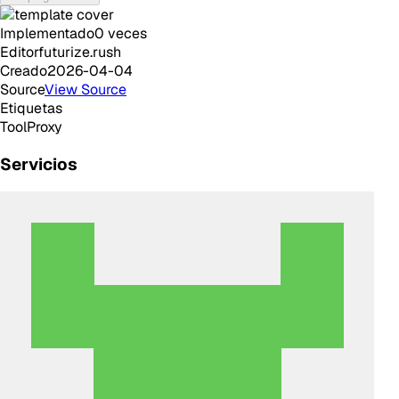
Implementado
0
veces
Editor
futurize.rush
Creado
2026-04-04
Source
View Source
Etiquetas
Tool
Proxy
Servicios