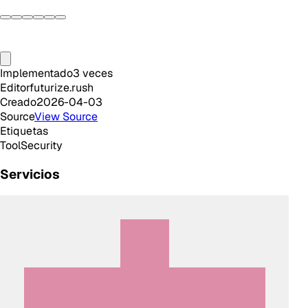
Implementado
3
veces
Editor
futurize.rush
Creado
2026-04-03
Source
View Source
Etiquetas
Tool
Security
Servicios