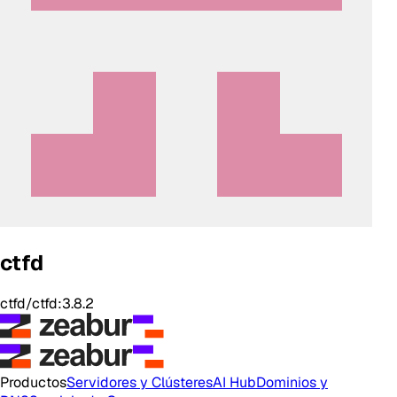
ctfd
ctfd/ctfd:3.8.2
Productos
Servidores y Clústeres
AI Hub
Dominios y