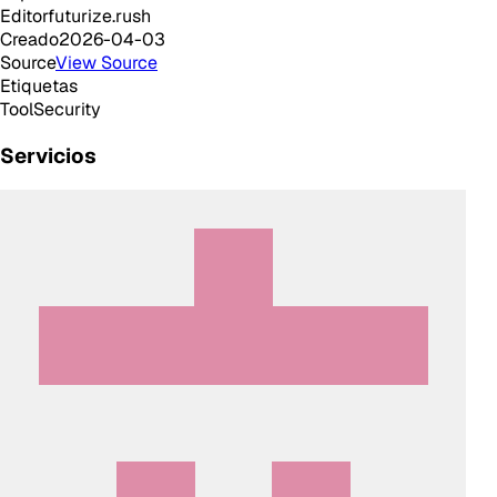
Editor
futurize.rush
Creado
2026-04-03
Source
View Source
Etiquetas
Tool
Security
Servicios