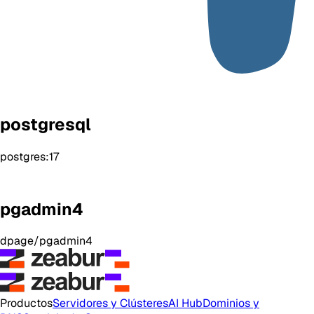
postgresql
postgres:17
pgadmin4
dpage/pgadmin4
Productos
Servidores y Clústeres
AI Hub
Dominios y