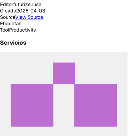
Editor
futurize.rush
Creado
2026-04-03
Source
View Source
Etiquetas
Tool
Productivity
Servicios