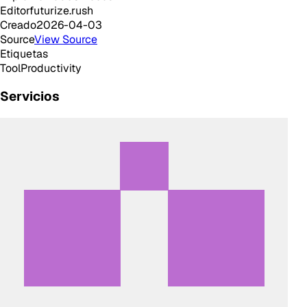
Editor
futurize.rush
Creado
2026-04-03
Source
View Source
Etiquetas
Tool
Productivity
Servicios