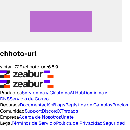
chhoto-url
sintan1729/chhoto-url:6.5.9
Productos
Servidores y Clústeres
AI Hub
Dominios y
DNS
Servicio de Correo
Recursos
Documentación
Blogs
Registros de Cambios
Precios
Comunidad
Support
Discord
X
Threads
Empresa
Acerca de Nosotros
Únete
Legal
Términos de Servicio
Política de Privacidad
Seguridad