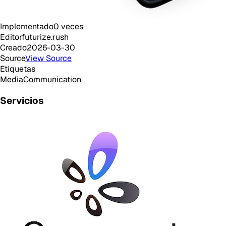
Implementado
0
veces
Editor
futurize.rush
Creado
2026-03-30
Source
View Source
Etiquetas
Media
Communication
Servicios