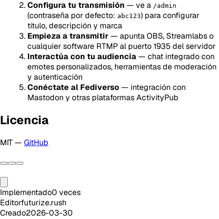
Configura tu transmisión
— ve a
/admin
(contraseña por defecto:
) para configurar
abc123
título, descripción y marca
Empieza a transmitir
— apunta OBS, Streamlabs o
cualquier software RTMP al puerto 1935 del servidor
Interactúa con tu audiencia
— chat integrado con
emotes personalizados, herramientas de moderación
y autenticación
Conéctate al Fediverso
— integración con
Mastodon y otras plataformas ActivityPub
Licencia
MIT —
GitHub
Implementado
0
veces
Editor
futurize.rush
Creado
2026-03-30