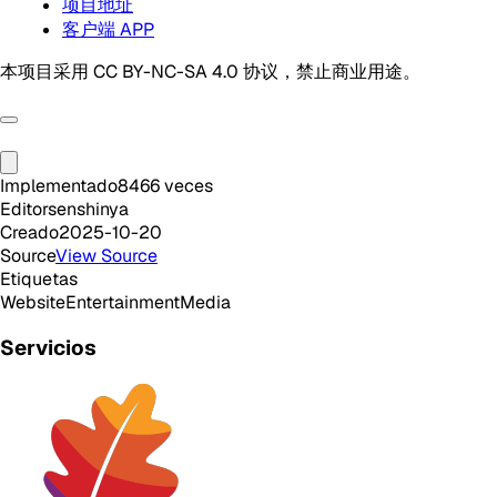
项目地址
客户端 APP
本项目采用 CC BY-NC-SA 4.0 协议，禁止商业用途。
Implementado
8466
veces
Editor
senshinya
Creado
2025-10-20
Source
View Source
Etiquetas
Website
Entertainment
Media
Servicios