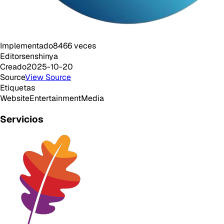
Implementado
8466
veces
Editor
senshinya
Creado
2025-10-20
Source
View Source
Etiquetas
Website
Entertainment
Media
Servicios