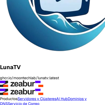
LunaTV
ghcr.io/moontechlab/lunatv:latest
Productos
Servidores y Clústeres
AI Hub
Dominios y
DNS
Servicio de Correo