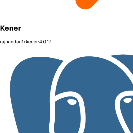
Kener
rajnandan1/kener:4.0.17