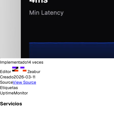
Implementado
14
veces
Editor
Zeabur
Creado
2026-03-11
Source
View Source
Etiquetas
Uptime
Monitor
Servicios