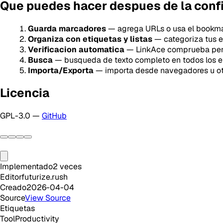
Que puedes hacer despues de la conf
Guarda marcadores
— agrega URLs o usa el bookma
Organiza con etiquetas y listas
— categoriza tus 
Verificacion automatica
— LinkAce comprueba per
Busca
— busqueda de texto completo en todos los e
Importa/Exporta
— importa desde navegadores u otr
Licencia
GPL-3.0 —
GitHub
Implementado
2
veces
Editor
futurize.rush
Creado
2026-04-04
Source
View Source
Etiquetas
Tool
Productivity