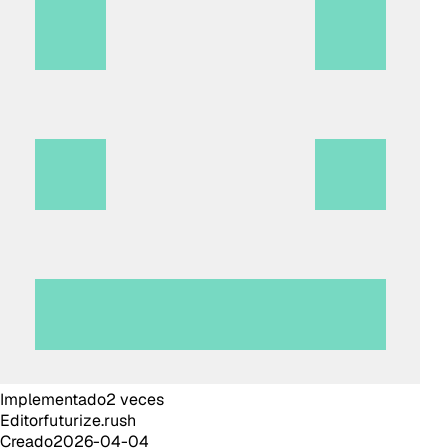
Implementado
2
veces
Editor
futurize.rush
Creado
2026-04-04