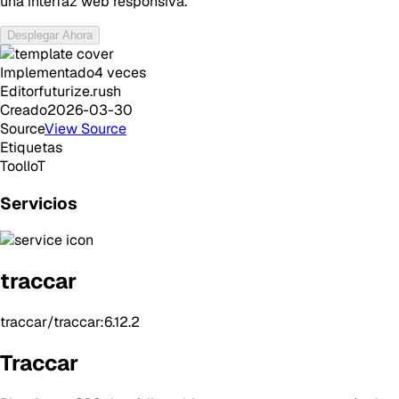
una interfaz web responsiva.
Desplegar Ahora
Implementado
4
veces
Editor
futurize.rush
Creado
2026-03-30
Source
View Source
Etiquetas
Tool
IoT
Servicios
traccar
traccar/traccar:6.12.2
Traccar