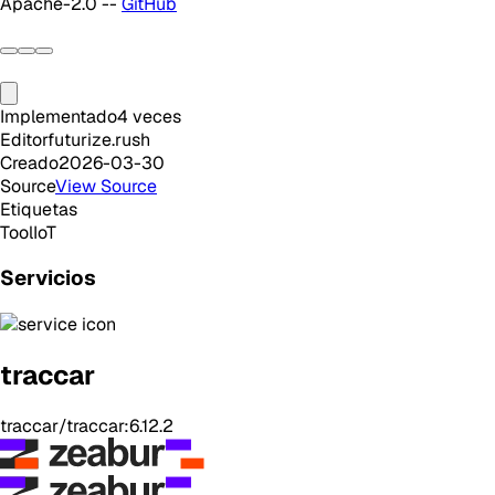
Apache-2.0 --
GitHub
Implementado
4
veces
Editor
futurize.rush
Creado
2026-03-30
Source
View Source
Etiquetas
Tool
IoT
Servicios
traccar
traccar/traccar:6.12.2