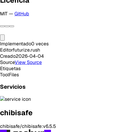
Licencia
MIT —
GitHub
Implementado
0
veces
Editor
futurize.rush
Creado
2026-04-04
Source
View Source
Etiquetas
Tool
Files
Servicios
chibisafe
chibisafe/chibisafe:v6.5.5