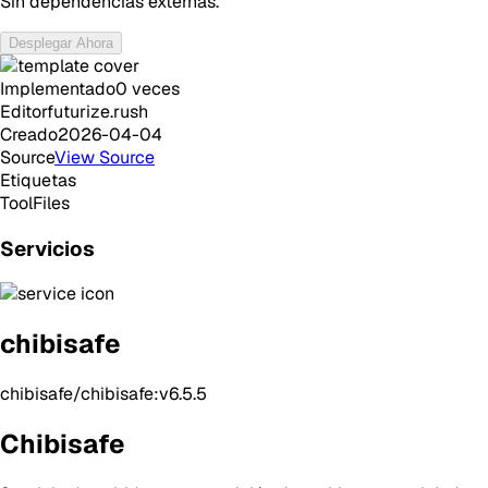
Sin dependencias externas.
Desplegar Ahora
Implementado
0
veces
Editor
futurize.rush
Creado
2026-04-04
Source
View Source
Etiquetas
Tool
Files
Servicios
chibisafe
chibisafe/chibisafe:v6.5.5
Chibisafe