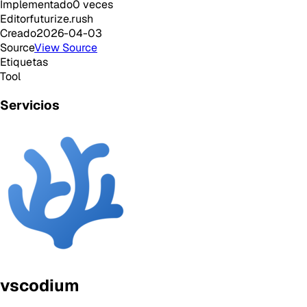
Implementado
0
veces
Editor
futurize.rush
Creado
2026-04-03
Source
View Source
Etiquetas
Tool
Servicios
vscodium