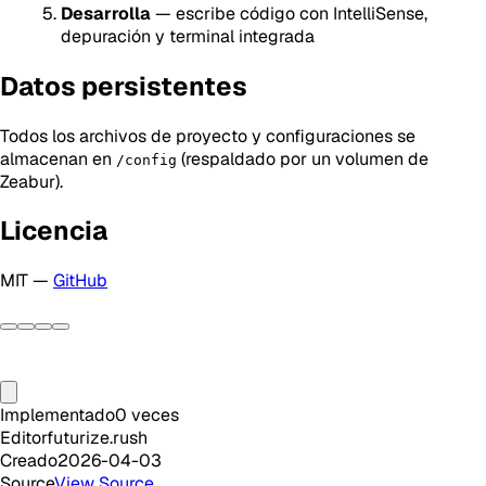
Desarrolla
— escribe código con IntelliSense,
depuración y terminal integrada
Datos persistentes
Todos los archivos de proyecto y configuraciones se
almacenan en
(respaldado por un volumen de
/config
Zeabur).
Licencia
MIT —
GitHub
Implementado
0
veces
Editor
futurize.rush
Creado
2026-04-03
Source
View Source