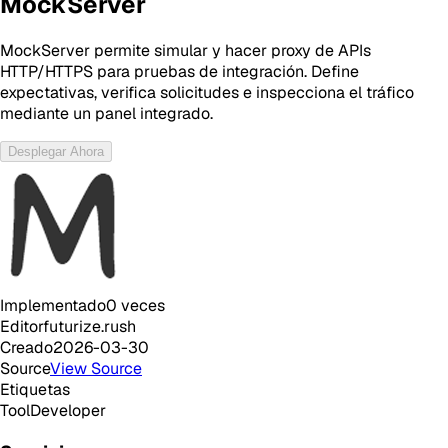
MockServer
MockServer permite simular y hacer proxy de APIs
HTTP/HTTPS para pruebas de integración. Define
expectativas, verifica solicitudes e inspecciona el tráfico
mediante un panel integrado.
Desplegar Ahora
Implementado
0
veces
Editor
futurize.rush
Creado
2026-03-30
Source
View Source
Etiquetas
Tool
Developer