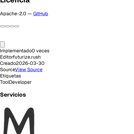
Apache-2.0 —
GitHub
Implementado
0
veces
Editor
futurize.rush
Creado
2026-03-30
Source
View Source
Etiquetas
Tool
Developer
Servicios