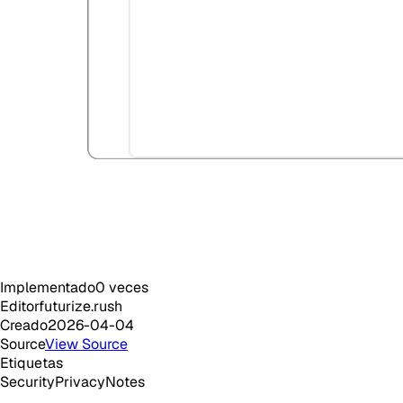
Implementado
0
veces
Editor
futurize.rush
Creado
2026-04-04
Source
View Source
Etiquetas
Security
Privacy
Notes