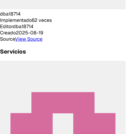
dba18714
Implementado
62
veces
Editor
dba18714
Creado
2025-08-19
Source
View Source
Servicios