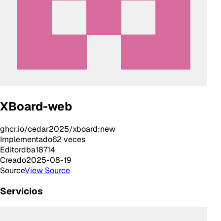
XBoard-web
ghcr.io/cedar2025/xboard:new
Implementado
62
veces
Editor
dba18714
Creado
2025-08-19
Source
View Source
Servicios