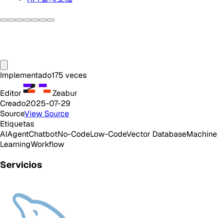
Implementado
175
veces
Editor
Zeabur
Creado
2025-07-29
Source
View Source
Etiquetas
AI
Agent
Chatbot
No-Code
Low-Code
Vector Database
Machine
Learning
Workflow
Servicios