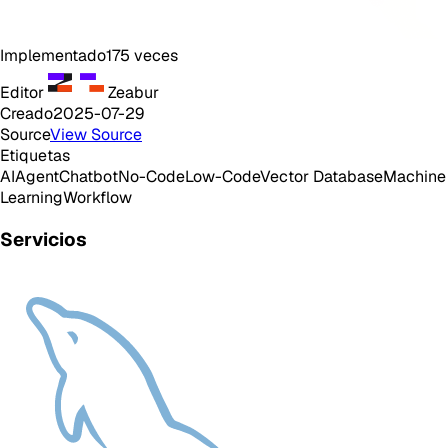
Implementado
175
veces
Editor
Zeabur
Creado
2025-07-29
Source
View Source
Etiquetas
AI
Agent
Chatbot
No-Code
Low-Code
Vector Database
Machine
Learning
Workflow
Servicios