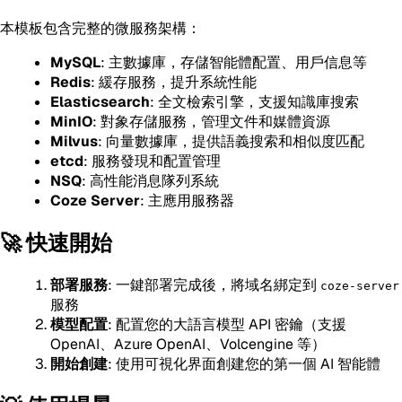
本模板包含完整的微服務架構：
MySQL
: 主數據庫，存儲智能體配置、用戶信息等
Redis
: 緩存服務，提升系統性能
Elasticsearch
: 全文檢索引擎，支援知識庫搜索
MinIO
: 對象存儲服務，管理文件和媒體資源
Milvus
: 向量數據庫，提供語義搜索和相似度匹配
etcd
: 服務發現和配置管理
NSQ
: 高性能消息隊列系統
Coze Server
: 主應用服務器
🚀 快速開始
部署服務
: 一鍵部署完成後，將域名綁定到
coze-server
服務
模型配置
: 配置您的大語言模型 API 密鑰（支援
OpenAI、Azure OpenAI、Volcengine 等）
開始創建
: 使用可視化界面創建您的第一個 AI 智能體