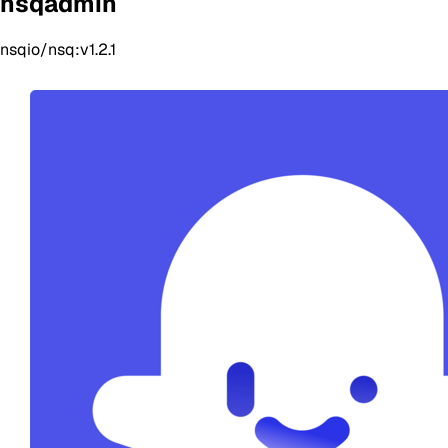
nsqadmin
nsqio/nsq:v1.2.1