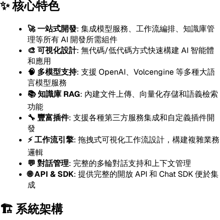
✨ 核心特色
🚀 一站式開發
: 集成模型服務、工作流編排、知識庫管
理等所有 AI 開發所需組件
🎨 可視化設計
: 無代碼/低代碼方式快速構建 AI 智能體
和應用
🧠 多模型支持
: 支援 OpenAI、Volcengine 等多種大語
言模型服務
📚 知識庫 RAG
: 內建文件上傳、向量化存儲和語義檢索
功能
🔧 豐富插件
: 支援各種第三方服務集成和自定義插件開
發
⚡ 工作流引擎
: 拖拽式可視化工作流設計，構建複雜業務
邏輯
💬 對話管理
: 完整的多輪對話支持和上下文管理
🌐 API & SDK
: 提供完整的開放 API 和 Chat SDK 便於集
成
🏗️ 系統架構