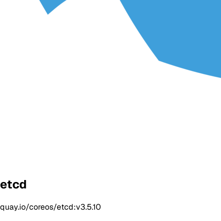
etcd
quay.io/coreos/etcd:v3.5.10