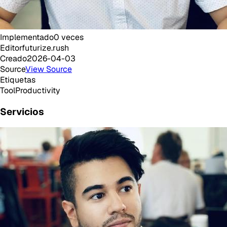
Implementado
0
veces
Editor
futurize.rush
Creado
2026-04-03
Source
View Source
Etiquetas
Tool
Productivity
Servicios