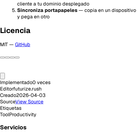
cliente a tu dominio desplegado
Sincroniza portapapeles
— copia en un dispositivo
y pega en otro
Licencia
MIT —
GitHub
Implementado
0
veces
Editor
futurize.rush
Creado
2026-04-03
Source
View Source
Etiquetas
Tool
Productivity
Servicios