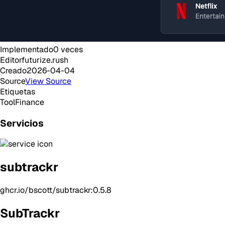
Implementado
0
veces
Editor
futurize.rush
Creado
2026-04-04
Source
View Source
Etiquetas
Tool
Finance
Servicios
subtrackr
ghcr.io/bscott/subtrackr:0.5.8
SubTrackr