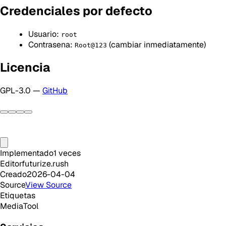
Credenciales por defecto
Usuario:
root
Contrasena:
(cambiar inmediatamente)
Root@123
Licencia
GPL-3.0 —
GitHub
Implementado
1
veces
Editor
futurize.rush
Creado
2026-04-04
Source
View Source
Etiquetas
Media
Tool