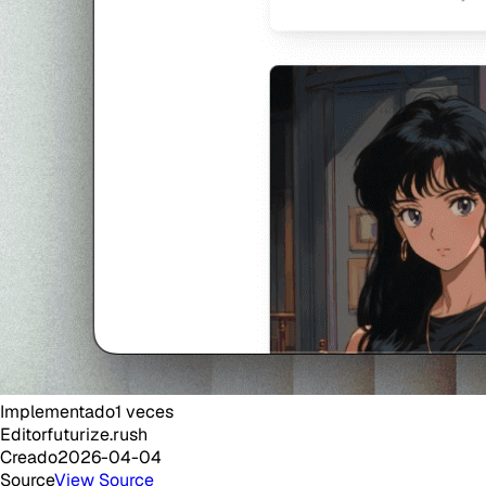
Implementado
1
veces
Editor
futurize.rush
Creado
2026-04-04
Source
View Source