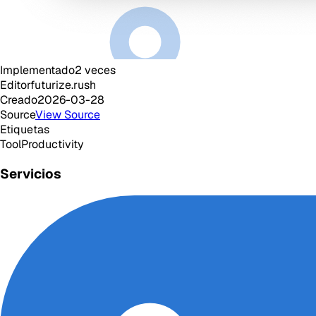
Implementado
2
veces
Editor
futurize.rush
Creado
2026-03-28
Source
View Source
Etiquetas
Tool
Productivity
Servicios