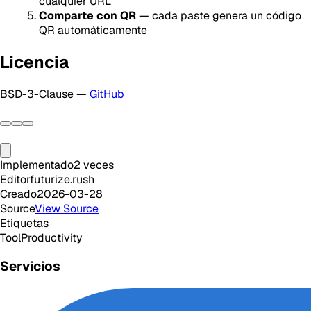
cualquier URL
Comparte con QR
— cada paste genera un código
QR automáticamente
Licencia
BSD-3-Clause —
GitHub
Implementado
2
veces
Editor
futurize.rush
Creado
2026-03-28
Source
View Source
Etiquetas
Tool
Productivity
Servicios