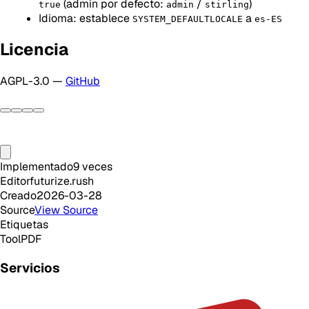
(admin por defecto:
/
)
true
admin
stirling
Idioma: establece
a
SYSTEM_DEFAULTLOCALE
es-ES
Licencia
AGPL-3.0 —
GitHub
Implementado
9
veces
Editor
futurize.rush
Creado
2026-03-28
Source
View Source
Etiquetas
Tool
PDF
Servicios