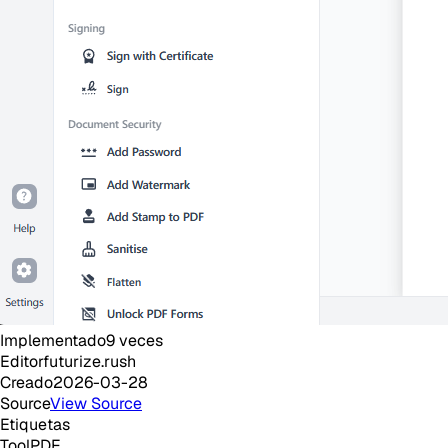
Implementado
9
veces
Editor
futurize.rush
Creado
2026-03-28
Source
View Source
Etiquetas
Tool
PDF