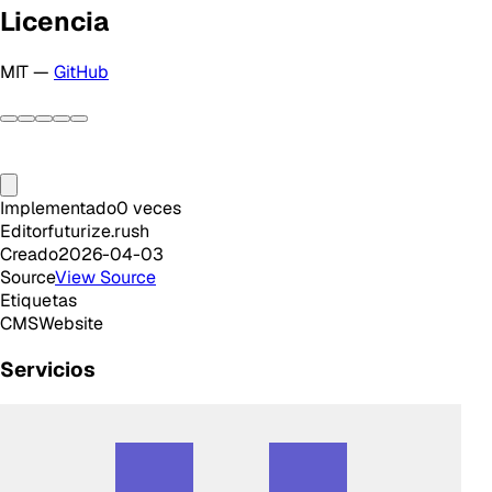
Licencia
MIT —
GitHub
Implementado
0
veces
Editor
futurize.rush
Creado
2026-04-03
Source
View Source
Etiquetas
CMS
Website
Servicios