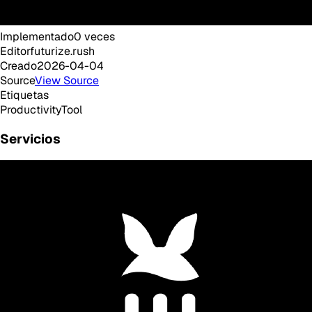
Implementado
0
veces
Editor
futurize.rush
Creado
2026-04-04
Source
View Source
Etiquetas
Productivity
Tool
Servicios