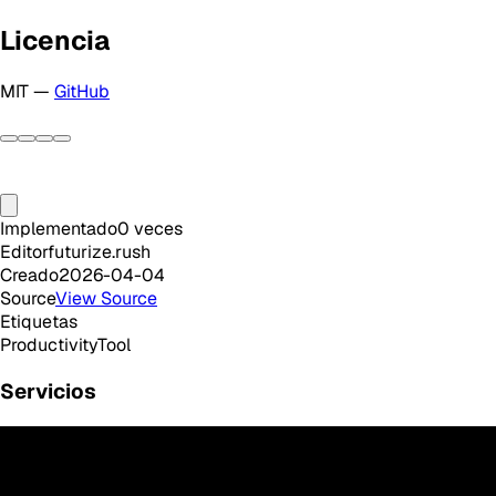
Licencia
MIT —
GitHub
Implementado
0
veces
Editor
futurize.rush
Creado
2026-04-04
Source
View Source
Etiquetas
Productivity
Tool
Servicios