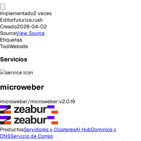
Implementado
2
veces
Editor
futurize.rush
Creado
2026-04-02
Source
View Source
Etiquetas
Tool
Website
Servicios
microweber
microweber/microweber:v2.0.19
Productos
Servidores y Clústeres
AI Hub
Dominios y
DNS
Servicio de Correo