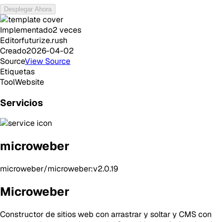
Desplegar Ahora
Implementado
2
veces
Editor
futurize.rush
Creado
2026-04-02
Source
View Source
Etiquetas
Tool
Website
Servicios
microweber
microweber/microweber:v2.0.19
Microweber
Constructor de sitios web con arrastrar y soltar y CMS con