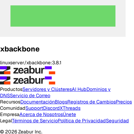
xbackbone
linuxserver/xbackbone:3.8.1
Productos
Servidores y Clústeres
AI Hub
Dominios y
DNS
Servicio de Correo
Recursos
Documentación
Blogs
Registros de Cambios
Precios
Comunidad
Support
Discord
X
Threads
Empresa
Acerca de Nosotros
Únete
Legal
Términos de Servicio
Política de Privacidad
Seguridad
© 2026 Zeabur Inc.