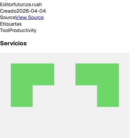
Editor
futurize.rush
Creado
2026-04-04
Source
View Source
Etiquetas
Tool
Productivity
Servicios