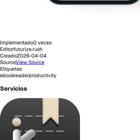
Implementado
0
veces
Editor
futurize.rush
Creado
2026-04-04
Source
View Source
Etiquetas
ebook
reader
productivity
Servicios