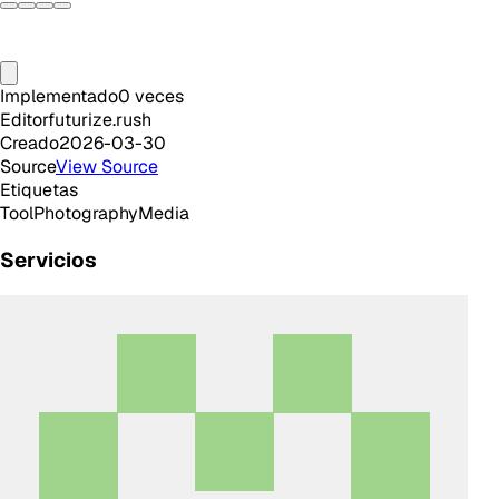
Implementado
0
veces
Editor
futurize.rush
Creado
2026-03-30
Source
View Source
Etiquetas
Tool
Photography
Media
Servicios