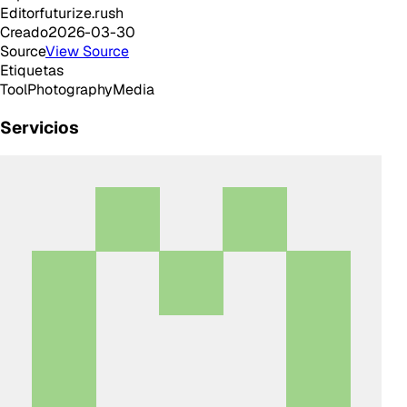
Editor
futurize.rush
Creado
2026-03-30
Source
View Source
Etiquetas
Tool
Photography
Media
Servicios