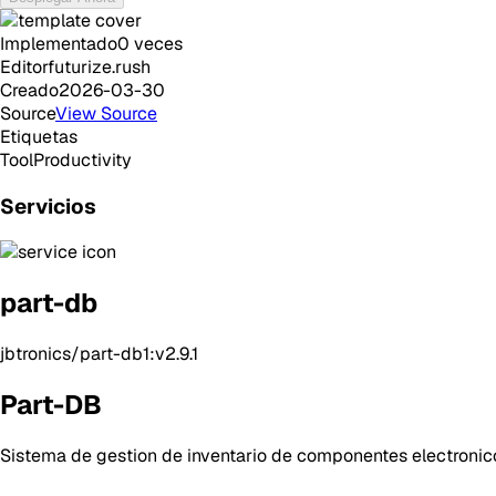
Implementado
0
veces
Editor
futurize.rush
Creado
2026-03-30
Source
View Source
Etiquetas
Tool
Productivity
Servicios
part-db
jbtronics/part-db1:v2.9.1
Part-DB
Sistema de gestion de inventario de componentes electronic