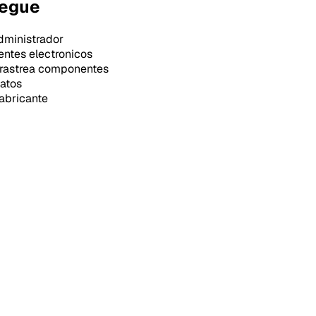
iegue
dministrador
ntes electronicos
 rastrea componentes
datos
abricante