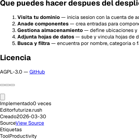
Que puedes hacer despues del despl
Visita tu dominio
— inicia sesion con la cuenta de a
Anade componentes
— crea entradas para compone
Gestiona almacenamiento
— define ubicaciones y
Adjunta hojas de datos
— sube y vincula hojas de 
Busca y filtra
— encuentra por nombre, categoria o f
Licencia
AGPL-3.0 —
GitHub
Implementado
0
veces
Editor
futurize.rush
Creado
2026-03-30
Source
View Source
Etiquetas
Tool
Productivity