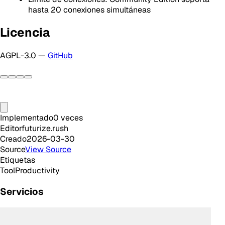
hasta 20 conexiones simultáneas
Licencia
AGPL-3.0 —
GitHub
Implementado
0
veces
Editor
futurize.rush
Creado
2026-03-30
Source
View Source
Etiquetas
Tool
Productivity
Servicios