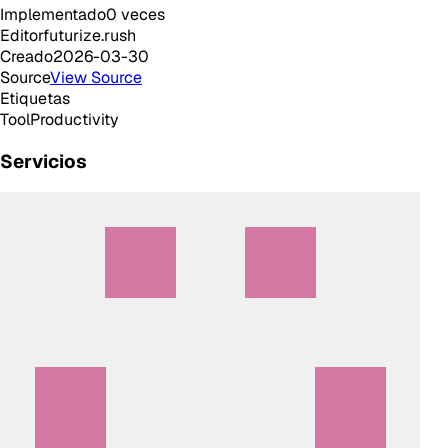
Implementado
0
veces
Editor
futurize.rush
Creado
2026-03-30
Source
View Source
Etiquetas
Tool
Productivity
Servicios