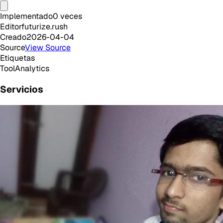
Implementado
0
veces
Editor
futurize.rush
Creado
2026-04-04
Source
View Source
Etiquetas
Tool
Analytics
Servicios