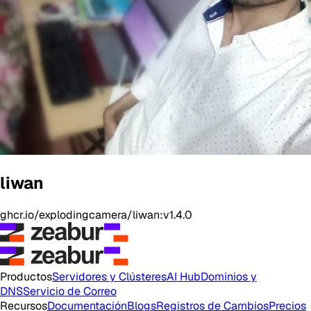
liwan
ghcr.io/explodingcamera/liwan:v1.4.0
Productos
Servidores y Clústeres
AI Hub
Dominios y
DNS
Servicio de Correo
Recursos
Documentación
Blogs
Registros de Cambios
Precios