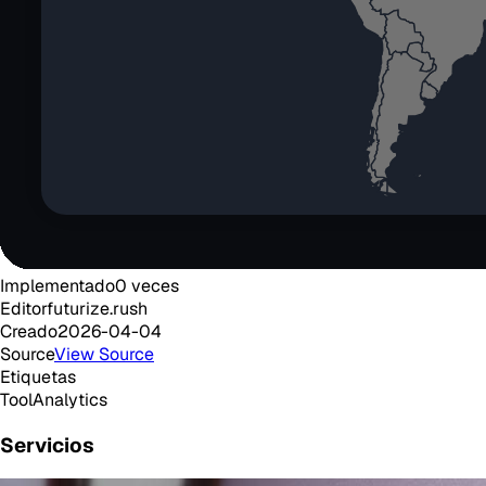
Implementado
0
veces
Editor
futurize.rush
Creado
2026-04-04
Source
View Source
Etiquetas
Tool
Analytics
Servicios