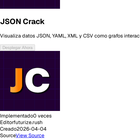
JSON Crack
Visualiza datos JSON, YAML, XML y CSV como grafos interacti
Desplegar Ahora
Implementado
0
veces
Editor
futurize.rush
Creado
2026-04-04
Source
View Source