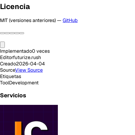
Licencia
MIT (versiones anteriores) —
GitHub
Implementado
0
veces
Editor
futurize.rush
Creado
2026-04-04
Source
View Source
Etiquetas
Tool
Development
Servicios