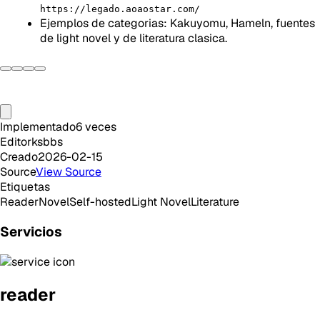
https://legado.aoaostar.com/
Ejemplos de categorias: Kakuyomu, Hameln, fuentes
de light novel y de literatura clasica.
Implementado
6
veces
Editor
ksbbs
Creado
2026-02-15
Source
View Source
Etiquetas
Reader
Novel
Self-hosted
Light Novel
Literature
Servicios
reader