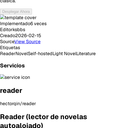
clásica.
Desplegar Ahora
Implementado
6
veces
Editor
ksbbs
Creado
2026-02-15
Source
View Source
Etiquetas
Reader
Novel
Self-hosted
Light Novel
Literature
Servicios
reader
hectorqin/reader
Reader (lector de novelas
autoalojado)