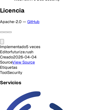
Licencia
Apache-2.0 —
GitHub
Implementado
5
veces
Editor
futurize.rush
Creado
2026-04-04
Source
View Source
Etiquetas
Tool
Security
Servicios