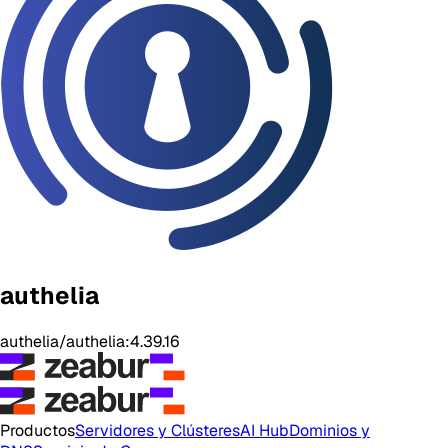
authelia
authelia/authelia:4.39.16
Productos
Servidores y Clústeres
AI Hub
Dominios y