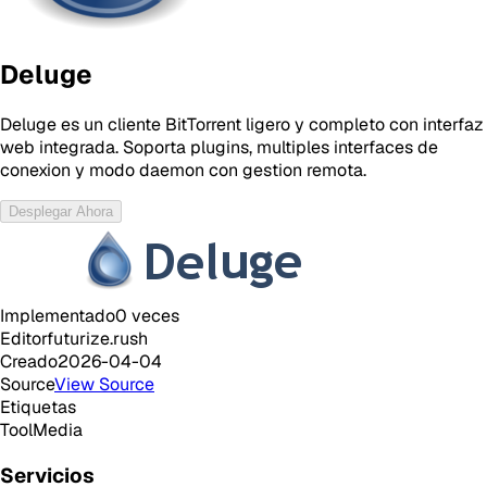
Deluge
Deluge es un cliente BitTorrent ligero y completo con interfaz
web integrada. Soporta plugins, multiples interfaces de
conexion y modo daemon con gestion remota.
Desplegar Ahora
Implementado
0
veces
Editor
futurize.rush
Creado
2026-04-04
Source
View Source
Etiquetas
Tool
Media
Servicios