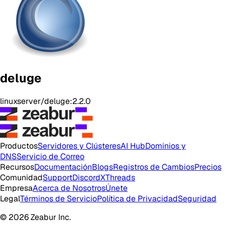
deluge
linuxserver/deluge:2.2.0
Productos
Servidores y Clústeres
AI Hub
Dominios y
DNS
Servicio de Correo
Recursos
Documentación
Blogs
Registros de Cambios
Precios
Comunidad
Support
Discord
X
Threads
Empresa
Acerca de Nosotros
Únete
Legal
Términos de Servicio
Política de Privacidad
Seguridad
© 2026 Zeabur Inc.