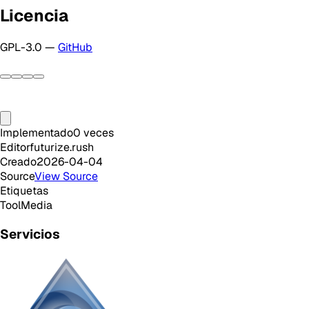
Licencia
GPL-3.0 —
GitHub
Implementado
0
veces
Editor
futurize.rush
Creado
2026-04-04
Source
View Source
Etiquetas
Tool
Media
Servicios