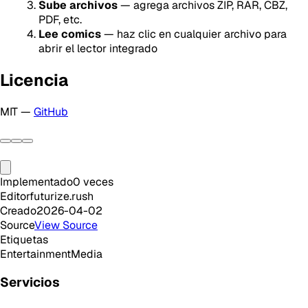
Sube archivos
— agrega archivos ZIP, RAR, CBZ,
PDF, etc.
Lee comics
— haz clic en cualquier archivo para
abrir el lector integrado
Licencia
MIT —
GitHub
Implementado
0
veces
Editor
futurize.rush
Creado
2026-04-02
Source
View Source
Etiquetas
Entertainment
Media
Servicios