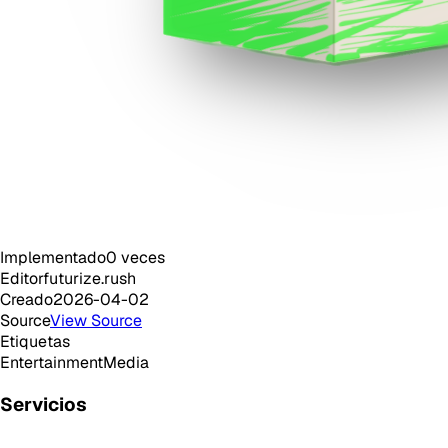
Implementado
0
veces
Editor
futurize.rush
Creado
2026-04-02
Source
View Source
Etiquetas
Entertainment
Media
Servicios