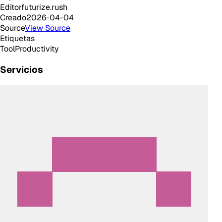
Editor
futurize.rush
Creado
2026-04-04
Source
View Source
Etiquetas
Tool
Productivity
Servicios