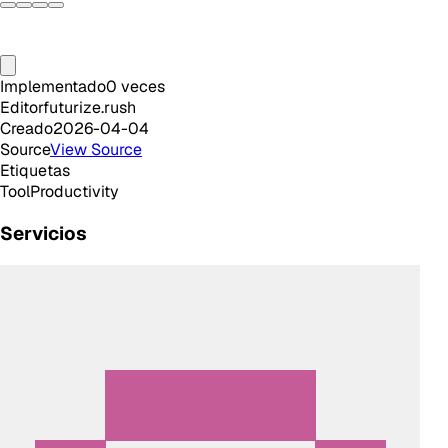
Implementado
0
veces
Editor
futurize.rush
Creado
2026-04-04
Source
View Source
Etiquetas
Tool
Productivity
Servicios