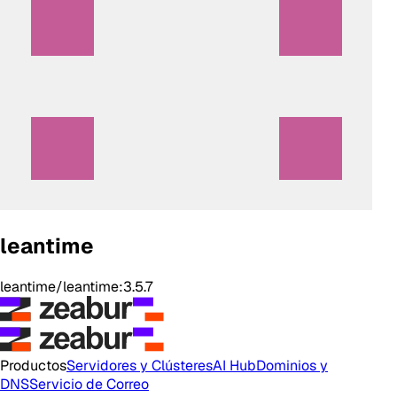
leantime
leantime/leantime:3.5.7
Productos
Servidores y Clústeres
AI Hub
Dominios y
DNS
Servicio de Correo