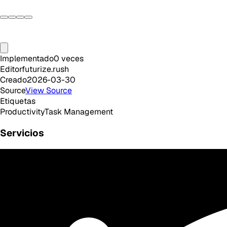
Implementado
0
veces
Editor
futurize.rush
Creado
2026-03-30
Source
View Source
Etiquetas
Productivity
Task Management
Servicios