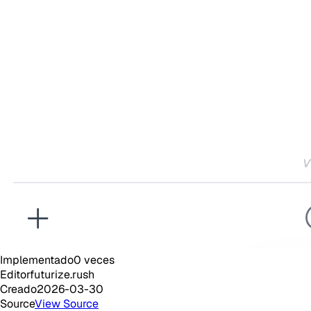
Implementado
0
veces
Editor
futurize.rush
Creado
2026-03-30
Source
View Source