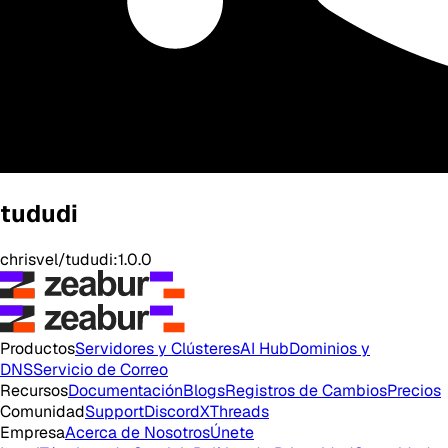
tududi
chrisvel/tududi:1.0.0
Productos
Servidores y Clústeres
AI Hub
Dominios y
DNS
Servicio de Correo
Recursos
Documentación
Blogs
Registros de Cambios
Precios
Comunidad
Support
Discord
X
Threads
Empresa
Acerca de Nosotros
Únete