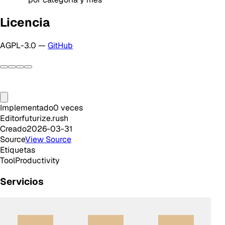
Licencia
AGPL-3.0 —
GitHub
Implementado
0
veces
Editor
futurize.rush
Creado
2026-03-31
Source
View Source
Etiquetas
Tool
Productivity
Servicios