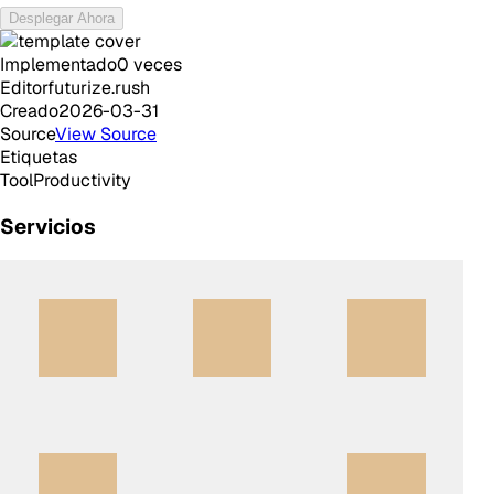
Desplegar Ahora
Implementado
0
veces
Editor
futurize.rush
Creado
2026-03-31
Source
View Source
Etiquetas
Tool
Productivity
Servicios