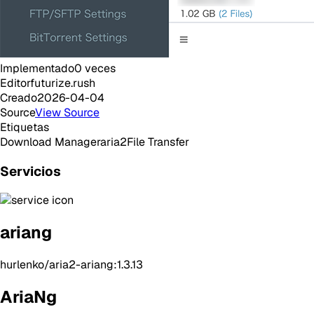
Implementado
0
veces
Editor
futurize.rush
Creado
2026-04-04
Source
View Source
Etiquetas
Download Manager
aria2
File Transfer
Servicios
ariang
hurlenko/aria2-ariang:1.3.13
AriaNg