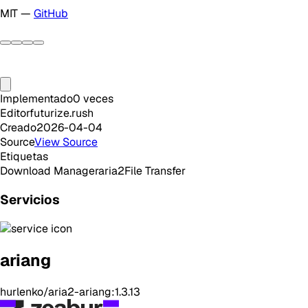
MIT —
GitHub
Implementado
0
veces
Editor
futurize.rush
Creado
2026-04-04
Source
View Source
Etiquetas
Download Manager
aria2
File Transfer
Servicios
ariang
hurlenko/aria2-ariang:1.3.13