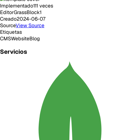
Implementado
111
veces
Editor
GrassBlock1
Creado
2024-06-07
Source
View Source
Etiquetas
CMS
Website
Blog
Servicios