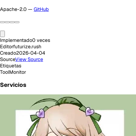
Apache-2.0 —
GitHub
Implementado
0
veces
Editor
futurize.rush
Creado
2026-04-04
Source
View Source
Etiquetas
Tool
Monitor
Servicios