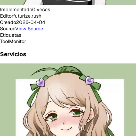
Implementado
0
veces
Editor
futurize.rush
Creado
2026-04-04
Source
View Source
Etiquetas
Tool
Monitor
Servicios