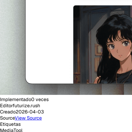
Implementado
0
veces
Editor
futurize.rush
Creado
2026-04-03
Source
View Source
Etiquetas
Media
Tool