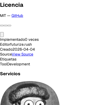
Licencia
MIT —
GitHub
Implementado
0
veces
Editor
futurize.rush
Creado
2026-04-04
Source
View Source
Etiquetas
Tool
Development
Servicios