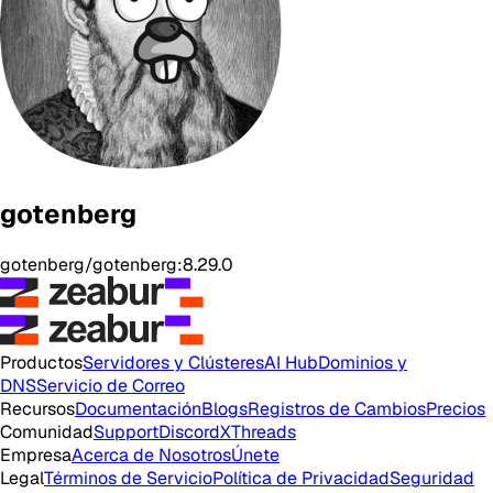
gotenberg
gotenberg/gotenberg:8.29.0
Productos
Servidores y Clústeres
AI Hub
Dominios y
DNS
Servicio de Correo
Recursos
Documentación
Blogs
Registros de Cambios
Precios
Comunidad
Support
Discord
X
Threads
Empresa
Acerca de Nosotros
Únete
Legal
Términos de Servicio
Política de Privacidad
Seguridad