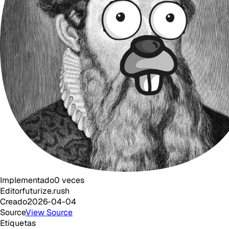
Implementado
0
veces
Editor
futurize.rush
Creado
2026-04-04
Source
View Source
Etiquetas