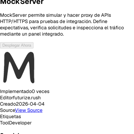
MockServer
MockServer permite simular y hacer proxy de APIs
HTTP/HTTPS para pruebas de integración. Define
expectativas, verifica solicitudes e inspecciona el tráfico
mediante un panel integrado.
Desplegar Ahora
Implementado
0
veces
Editor
futurize.rush
Creado
2026-04-04
Source
View Source
Etiquetas
Tool
Developer