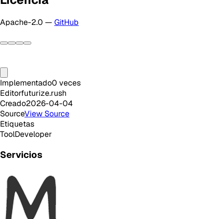
Apache-2.0 —
GitHub
Implementado
0
veces
Editor
futurize.rush
Creado
2026-04-04
Source
View Source
Etiquetas
Tool
Developer
Servicios