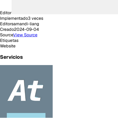
Editor
Implementado
3
veces
Editor
samandi-liang
Creado
2024-09-04
Source
View Source
Etiquetas
Website
Servicios