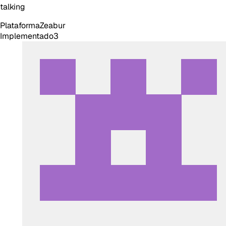
talking
Plataforma
Zeabur
Implementado
3