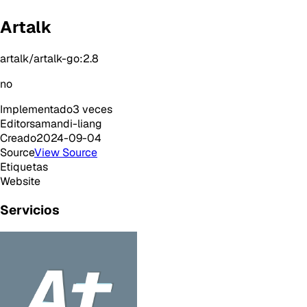
Artalk
artalk/artalk-go:2.8
no
Implementado
3
veces
Editor
samandi-liang
Creado
2024-09-04
Source
View Source
Etiquetas
Website
Servicios