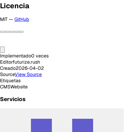
Licencia
MIT —
GitHub
Implementado
0
veces
Editor
futurize.rush
Creado
2026-04-02
Source
View Source
Etiquetas
CMS
Website
Servicios