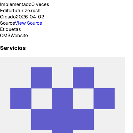
Implementado
0
veces
Editor
futurize.rush
Creado
2026-04-02
Source
View Source
Etiquetas
CMS
Website
Servicios