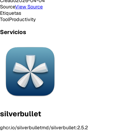
Creado
2026-04-04
Source
View Source
Etiquetas
Tool
Productivity
Servicios
silverbullet
ghcr.io/silverbulletmd/silverbullet:2.5.2