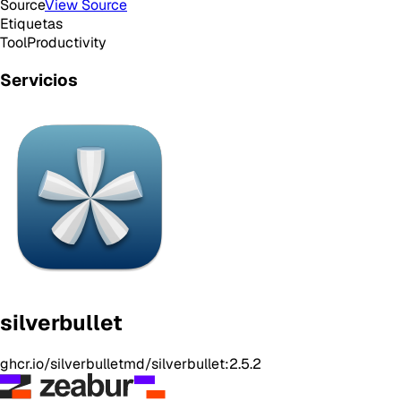
Source
View Source
Etiquetas
Tool
Productivity
Servicios
silverbullet
ghcr.io/silverbulletmd/silverbullet:2.5.2