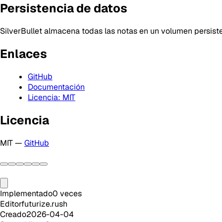
Persistencia de datos
SilverBullet almacena todas las notas en un volumen persist
Enlaces
GitHub
Documentación
Licencia: MIT
Licencia
MIT —
GitHub
Implementado
0
veces
Editor
futurize.rush
Creado
2026-04-04