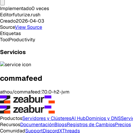
Implementado
0
veces
Editor
futurize.rush
Creado
2026-04-03
Source
View Source
Etiquetas
Tool
Productivity
Servicios
commafeed
athou/commafeed:7.0.0-h2-jvm
Productos
Servidores y Clústeres
AI Hub
Dominios y DNS
Servi
Recursos
Documentación
Blogs
Registros de Cambios
Precios
Comunidad
Support
Discord
X
Threads