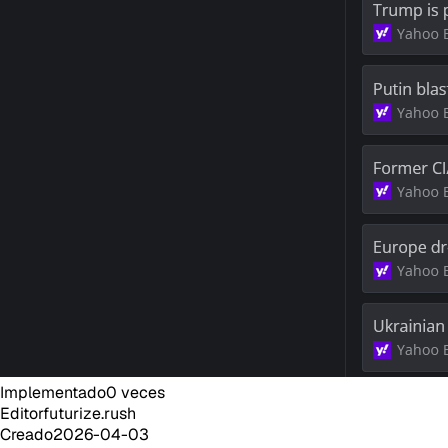
Implementado
0
veces
Editor
futurize.rush
Creado
2026-04-03