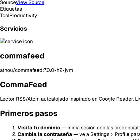
Source
View Source
Etiquetas
Tool
Productivity
Servicios
commafeed
athou/commafeed:7.0.0-h2-jvm
CommaFeed
Lector RSS/Atom autoalojado inspirado en Google Reader. Lig
Primeros pasos
Visita tu dominio
— inicia sesión con las credencia
Cambia la contraseña
— ve a Settings > Profile par