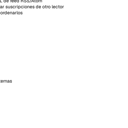
RL de feed RSS/Atom
r suscripciones de otro lector
 ordenarlos
ternas