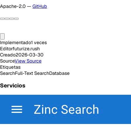
Apache-2.0 —
GitHub
Implementado
1
veces
Editor
futurize.rush
Creado
2026-03-30
Source
View Source
Etiquetas
Search
Full-Text Search
Database
Servicios