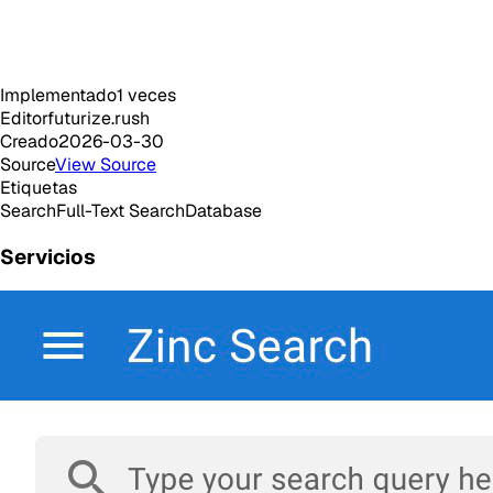
Implementado
1
veces
Editor
futurize.rush
Creado
2026-03-30
Source
View Source
Etiquetas
Search
Full-Text Search
Database
Servicios